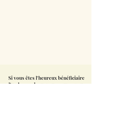
Si vous êtes l'heureux bénéficiaire
d'un bon cadeau, vous pouvez vous
rendre dans l'onglet "réservations",
choisir la date qui vous convient, et
suivre les instructions liées au bon
cadeau